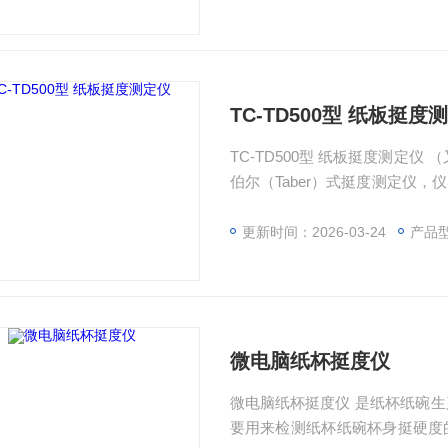
TC-TD500型 纸板挺度
TC-TD500型 纸板挺度测定
伯尔（Taber）式挺度测定仪
衡量纸和纸板抗弯曲强度的指标
静态弯曲强度指标。
更新时间：2026-03-24
产品
微电脑纸杯挺度仪
微电脑纸杯挺度仪 是纸杯纸碗生产生产企业和纸杯纸碗使用企业控制质量的检测工具，主
要用来检测纸杯纸碗杯身挺硬度