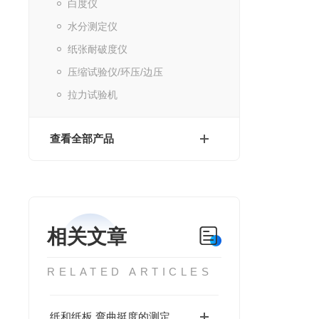
白度仪
水分测定仪
纸张耐破度仪
压缩试验仪/环压/边压
拉力试验机
查看全部产品
相关文章
RELATED ARTICLES
纸和纸板 弯曲挺度的测定 两点法、三点法、四点法的通用原理