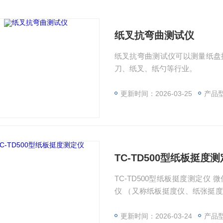
纸叉抗弯曲测试仪
纸叉抗弯曲测试仪可以测量纸盘挺
刀、纸叉、纸勺等行业。
更新时间：2026-03-25
产品
TC-TD500型纸板挺度
TC-TD500型纸板挺度测定仪 微信图
仪 （又称纸板挺度仪、纸张挺度
仪，仪器主要技术参数符合国家
的指标，泰伯尔式挺度仪是测定
更新时间：2026-03-24
产品