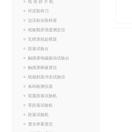
纸 张 抄 片 机
环压取样刀
边压粘合取样器
纸板戳穿强度测定仪
瓦楞原纸起楞器
跌落试验台
触摸屏电磁振动试验台
触摸屏耐破度仪
纸箱斜面冲击试验仪
条码检测仪器
双翼跌落试验机
零跌落试验机
跌落试验机
透光率雾度仪