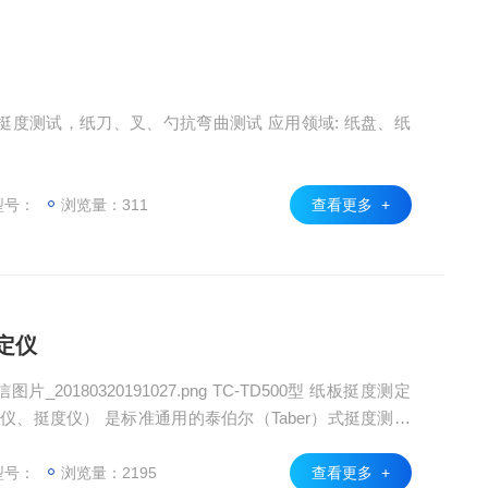
度测试，纸刀、叉、勺抗弯曲测试 应用领域: 纸盘、纸
型号：
浏览量：311
查看更多 +
测定仪
片_20180320191027.png TC-TD500型 纸板挺度测定
仪、挺度仪） 是标准通用的泰伯尔（Taber）式挺度测定
标准和标准的有关规定。挺度是衡量纸和纸板抗弯曲强度
此项指标的仪器，泰伯挺度属于静态弯曲强度指标。
型号：
浏览量：2195
查看更多 +