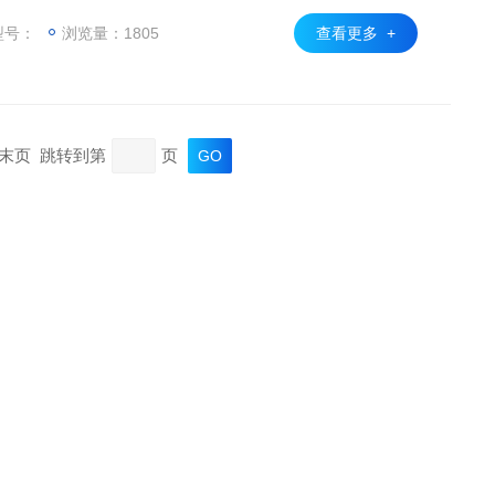
壁，调节活动台架使测头与杯底的垂直距离约为杯高的三
仪器自动记录挺度值。
型号：
浏览量：1805
查看更多 +
页 末页 跳转到第
页