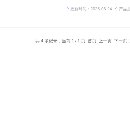
感器测头刚好垂直接触到杯的侧
分之二处。向前移动一定距离后
更新时间：2026-03-24
产品
共 4 条记录，当前 1 / 1 页 首页 上一页 下一