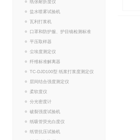
纸张耐折度仪
盐水喷雾试验机
瓦利打浆机
口罩和防护服、护目镜检测标准
平压取样器
尘埃度测定仪
纤维标准解离器
TC-DJD100型 纸浆打浆度测定仪
层间结合强度测定仪
柔软度仪
分光密度计
破裂强度试验机
纸吸管荧光白度仪
纸管抗压试验机