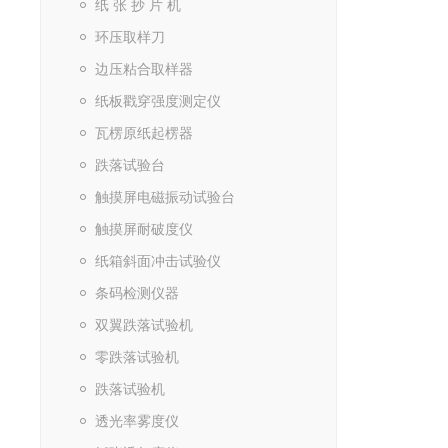
纸 张 抄 片 机
环压取样刀
边压粘合取样器
纸板戳穿强度测定仪
瓦楞原纸起楞器
跌落试验台
触摸屏电磁振动试验台
触摸屏耐破度仪
纸箱斜面冲击试验仪
条码检测仪器
双翼跌落试验机
零跌落试验机
跌落试验机
透光率雾度仪