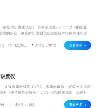
 是测定厚度1.25mm以下的纸张、
强度的仪器，纸张耐折度测试仪主要技术指标和性能参数
：TC-NZ135A型
浏览量：3072
查看更多 +
张耐破度仪
验
本仪器（即造纸检测仪器），采用高精度传感器、高速处理
各项性能参数和技术指标符合相关国家标准规定，适用于
检等部门的耐破强度试验。仪器因夹持方式不同分为手动
型号：
浏览量：1883
查看更多 +