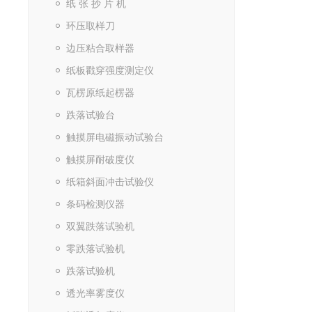
纸 张 抄 片 机
环压取样刀
边压粘合取样器
纸板戳穿强度测定仪
瓦楞原纸起楞器
跌落试验台
触摸屏电磁振动试验台
触摸屏耐破度仪
纸箱斜面冲击试验仪
条码检测仪器
双翼跌落试验机
零跌落试验机
跌落试验机
透光率雾度仪