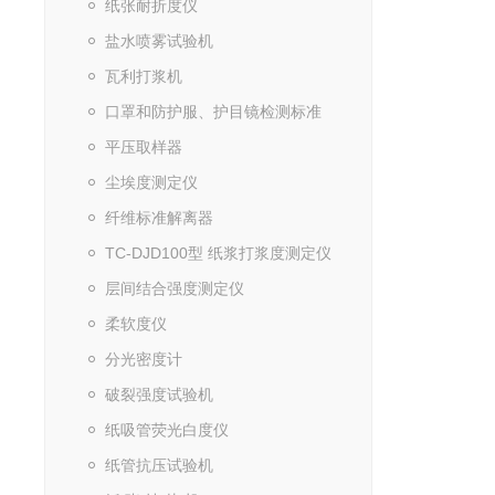
纸张耐折度仪
盐水喷雾试验机
瓦利打浆机
口罩和防护服、护目镜检测标准
平压取样器
尘埃度测定仪
纤维标准解离器
TC-DJD100型 纸浆打浆度测定仪
层间结合强度测定仪
柔软度仪
分光密度计
破裂强度试验机
纸吸管荧光白度仪
纸管抗压试验机