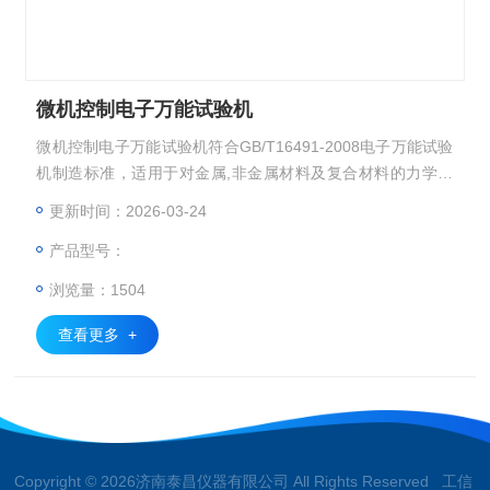
微机控制电子万能试验机
微机控制电子万能试验机符合GB/T16491-2008电子万能试验
机制造标准，适用于对金属,非金属材料及复合材料的力学性
能及工艺性能测试。可作拉伸、压缩、弯曲、剪切、剥离、撕
更新时间：2026-03-24
裂等试验。 可根据GB、ISO 、ASTM 、JIS 、DIN等多种标准
产品型号：
进行试验。
浏览量：1504
查看更多 +
Copyright © 2026济南泰昌仪器有限公司 All Rights Reserved 工信