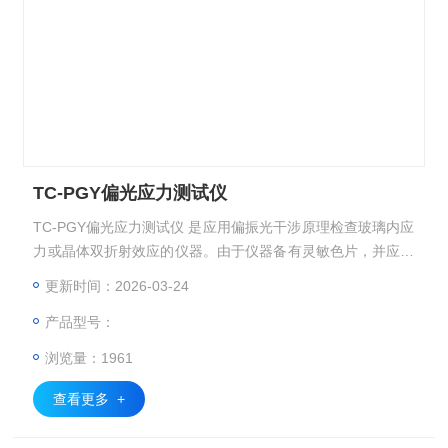
TC-PGY偏光应力测试仪
TC-PGY偏光应力测试仪 是应用偏振光干涉原理检查玻璃内应
力或晶体双折射效应的仪器。由于仪器备有灵敏色片，并应用
1/4波片补偿方法，因此本仪器不仅可以根据偏振场中的干涉
更新时间：2026-03-24
色序定性或半定量的测量玻璃的内应力，还可以准确的测量出
产品型号：
玻璃的内应力数值。
浏览量：1961
查看更多 +