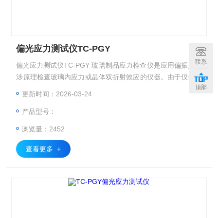
偏光应力测试仪TC-PGY
联系
偏光应力测试仪TC-PGY 玻璃制品应力检查仪是应用偏振光干
涉原理检查玻璃内应力或晶体双折射效应的仪器。由于仪器备
顶部
有灵敏色片，并应用1/4波片补偿方法，因此本仪器不仅可以
更新时间：2026-03-24
根据偏振场中的干涉色序定性或半定量的测量玻璃的内应力，
产品型号：
还可以准确的测量出玻璃的内应力数值。
浏览量：2452
查看更多 +