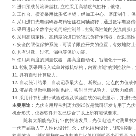
2. 进口预载荷滚珠丝杠, 立柱采用高精度气缸杆，镀铬。
3. 工作台、横梁采用优质45＃钢，经加工中心、磨床制作，
4. 采用进口光电编码器与精密丝杠同轴旋转，通过数字电路
5. 采用进口全数字交流伺服控制器，控制高性能的交流伺
6. 采用高稳定性、高精度的进口轮辐式负荷传感器，配以
7. 安全的限位保护系统：可调节限位开关的位置，有效地防
8. 具有过载、过流、漏电等保护功能。
9. 使用高精度的测量仪器，集高度自动化、智能化于一体。
10. 控制器采用嵌入式单片微机结构，内置功能*的测控软
11. 具有自动计算应力。
12. 自动统计结果、自动记录最大点、断裂点、定
点的力值或
13. 液晶数显微电脑控制系统，实时显示试验力、试验力峰值
14. 采用计算机进行试验过程及试验曲线的动态显示，并进
主要用途：
光伏专用焊带剥离力测试仪是我司研发专用于光伏
机台形式，仪器软件开发已综合了以上所有测试要求。
随着太阳能光伏行业的快速发展，光伏电池片对测量技
一代产品融入了人性化设计理念，优化结构设计，*精准控制
检测效率，
测试同样的一块电池片比单组测试至少可提高
10