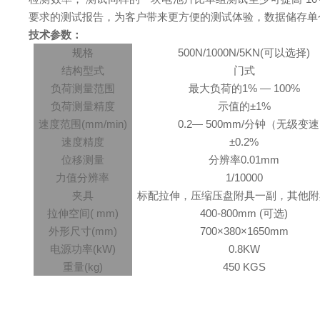
要求的测试报告，为客户带来更方便的测试体验，数据储存单
技术参数：
规格
500N/1000N/5KN(可以选择)
结构型式
门式
负荷测量范围
最大负荷的
1% — 100%
负荷测量精度
示值的
±1%
速度范围
(mm/min)
0.2— 500mm/分钟（无级变
速度精度
±0.2%
位移测量
分辨率
0.01mm
力值分辨率
1/10000
夹具
标配拉伸，压缩压盘附具一副，其他附
拉伸空间
( mm)
400-800mm (可选)
外形尺寸
(mm)
700×380×1650mm
电源功率
(kW)
0.8KW
重量
(kg)
450 KGS