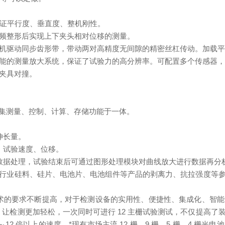
保证平行度、垂直度、整机刚性。
倍频整形后实现上下夹头相对位移的测量。
服电机驱动同步齿形带，带动两对高精度无间隙的精密丝杠传动。加载
高性能的测量放大系统，保证了试验力的高分辨率。可配置多个传感器
止夹具对撞。
件，集测量、控制、计算、存储功能于一体。
伸长量。
、试验速度、位移。
行数据处理，试验结束后可通过图形处理模块对曲线放大进行数据再
行业硅料、硅片、电池片、电池组件等产品的剥离力、抗拉强度等
术的要求不断提高，对于检测设备的实用性、便捷性、集成化、智能
，让检测更加轻松，一次同时可进行
12
主栅试验测试，不仅提高了
～
12
倍以上的速度，*现有市场主流
12
栅、
9
栅、
5
栅、
4
栅光电池