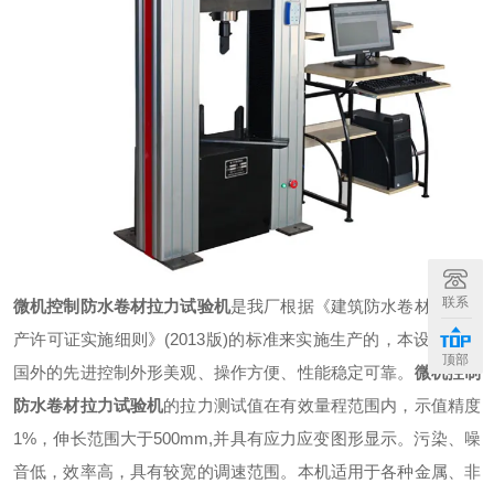
联系
微机控制防水卷材拉力试验机
是我厂根据《建筑防水卷材产品生
产许可证实施细则》(2013版)的标准来实施生产的，本设计采用
顶部
国外的先进控制外形美观、操作方便、性能稳定可靠。
微机控制
防水卷材拉力试验机
的拉力测试值在有效量程范围内，示值精度
1%，伸长范围大于500mm,并具有应力应变图形显示。污染、噪
音低，效率高，具有较宽的调速范围。本机适用于各种金属、非