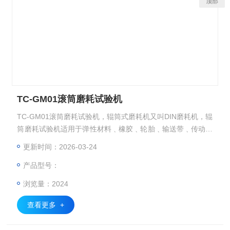
顶部
TC-GM01滚筒磨耗试验机
TC-GM01滚筒磨耗试验机，辊筒式磨耗机又叫DIN磨耗机，辊
筒磨耗试验机适用于弹性材料﹑橡胶﹑轮胎﹑输送带﹑传动皮
带、鞋底﹑软质合成皮等材料之耐磨性能测试，具高效能、良
更新时间：2026-03-24
好再现性和操作容易之特性。又名橡胶旋转辊筒式磨耗机,橡
产品型号：
胶邵坡尔型磨耗机,DIN磨耗试验机,橡胶邵坡尔型磨耗机,DIN
磨耗试验机。 技术参数.png 1、滚筒直径：150±0.2mm 2、
浏览量：2024
滚筒长度
查看更多 +