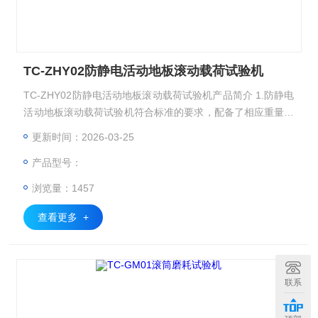
TC-ZHY02防静电活动地板滚动载荷试验机
TC-ZHY02防静电活动地板滚动载荷试验机产品简介 1.防静电
活动地板滚动载荷试验机符合标准的要求，配备了相应重量的
砝码及一定规格的脚轮； 2.载荷运动速度出厂时已经调试至标
更新时间：2026-03-25
准要求的速度值，但仍保留了可调的功能，以便满足客户其他
产品型号：
测试速度的需求； 3.PLC控制，人机友好界面，方便了操作使
用； 4.砝码化整为零，方便了不同测试项目的切换； 5．防静
浏览量：1457
电活动地板滚动载荷试验机
查看更多 +
联系