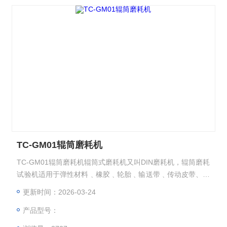
TC-GM01辊筒磨耗机
TC-GM01辊筒磨耗机辊筒式磨耗机又叫DIN磨耗机，辊筒磨耗
试验机适用于弹性材料﹑橡胶﹑轮胎﹑输送带﹑传动皮带、鞋
底﹑软质合成皮等材料之耐磨性能测试，具高效能、良好再现
更新时间：2026-03-24
性和操作容易之特性。又名橡胶旋转辊筒式磨耗机,橡胶邵坡
产品型号：
尔型磨耗机,DIN磨耗试验机,橡胶邵坡尔型磨耗机,DIN磨耗试
验机。