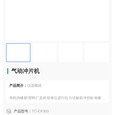
气动冲片机
产品简介：
仪器概述
本机供橡胶/塑料厂及科研单位进行拉力试验前冲切标准橡胶/
塑料试片用。对于类似材料，本机亦可冲切。
产品型号：
TC-CPJ03