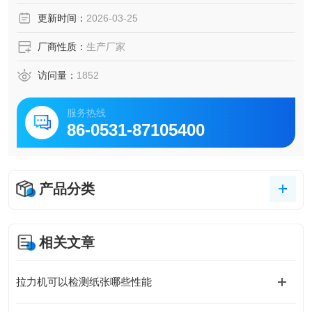
更新时间：
2026-03-25
技术参数
厂商性质：
生产厂家
1、冲切行程 80mm
访问量：
1852
2、工作台尺寸 350mm×250mm
服务热线
86-0531-87105400
3、外形尺寸 350mm×250mm×700mm
4、重量 50Kg
产品分类
仪器结构
气动冲片机主要由：基座，气缸，冲头，平台
相关文章
拉力机可以检测纸张哪些性能