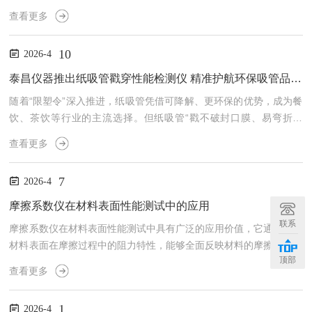
通过反复折叠试样并记录折叠次数，能够直观反映材料在弯曲、折叠
查看更多
等应力作用下的耐久性和可靠性。随着工业生产对高性能材料的要求
不断提高，其设计精度、测试稳定性以及数据准确性显得尤为关键，
10
2026-4
因此结构优化和性能提升成为研究和应用的重点方向。耐折度仪的结
构优化首先体现在机械传动系统的改进上。传统的多采用手动或简单
泰昌仪器推出纸吸管戳穿性能检测仪 精准护航环保吸管品质升级
机械驱动，其折叠频率和折叠幅度容易受操作人员影响，导致测试
随着“限塑令”深入推进，纸吸管凭借可降解、更环保的优势，成为餐
数...
饮、茶饮等行业的主流选择。但纸吸管“戳不破封口膜、易弯折断
裂”等痛点，一直困扰着生产企业与消费者。近日，济南泰昌仪器有
查看更多
限公司聚焦行业刚需，重磅推出纸吸管（含吸管原纸）戳穿性能检测
仪，精准匹配GB/T44833-2024国家标准，为纸吸管及原纸生产企业
7
2026-4
提供专业、高效的品质检测解决方案。一、直击行业痛点，填补标准
检测空白此前，纸吸管行业缺乏统一的戳穿性能检测规范，企业多依
摩擦系数仪在材料表面性能测试中的应用
赖人工经验判断，检测数据误差大、重复性差，难以精...
联系
摩擦系数仪在材料表面性能测试中具有广泛的应用价值，它通过测量
材料表面在摩擦过程中的阻力特性，能够全面反映材料的摩擦性能、
顶部
耐磨性以及表面处理效果。在现代材料科学、机械工程以及表面工程
查看更多
等领域，已成为评估材料性能的重要实验工具。材料表面的摩擦性能
直接影响机械零部件的使用寿命、能耗以及工作效率，因此精确测量
1
2026-4