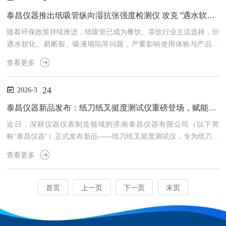
摩擦系数对于新材料开发和现有材料优化具有重要意义。摩擦系数仪
的工作原理通常是通过加载已知压力，使试样与对摩擦表面接触，然
泰昌仪器推出纸吸管纵向湿抗张强度检测仪 攻克 “遇水软化” 行业痛点
后在控制条件下进行相对运动，通过测量摩擦力与法向力的比值来
随着环保政策持续推进，纸吸管已成为餐饮、茶饮行业主流选择，但
计...
遇水软化、易断裂、吸液塌陷等问题，严重影响使用体验与产品口
碑。近日，济南泰昌仪器有限公司聚焦纸吸管核心性能短板，重磅推
查看更多
出纸吸管（含吸管原纸）纵向湿抗张强度检测仪，精准匹配GB/T448
33-2024、GB/T465.2等国家标准，为纸吸管及原纸生产企业提供专
24
2026-3
业湿态强度检测解决方案。一、直击行业痛点，湿态强度检测空白纸
吸管在冷饮、热饮环境中，吸水后强度骤降是行业共性难题。GB/T4
泰昌仪器新品发布：纸刀纸叉挺度测试仪重磅登场，赋能纸餐具品质升级
4833-2024《纸吸管（含吸管原纸...
近日，深耕仪器仪表制造领域的济南泰昌仪器有限公司（以下简
称“泰昌仪器”）正式发布新品——纸刀纸叉挺度测试仪，专为纸刀、
纸叉等一次性纸餐具的挺度及抗弯曲性能检测量身打造，精准破解行
查看更多
业检测痛点，为纸餐具行业合规化、标准化发展注入专业检测力量，
进一步*了泰昌仪器在包装检测领域的产品矩阵。随着环保理念深入
人心，一次性纸餐具凭借可降解、无污染的优势，广泛应用于餐饮、
首页
上一页
下一页
末页
外卖、食品包装等多个场景，市场需求持续攀升。与此同时，纸刀纸
叉的挺度的稳定性直接关系到使用体验与产品合规性，若挺度不足，
易...