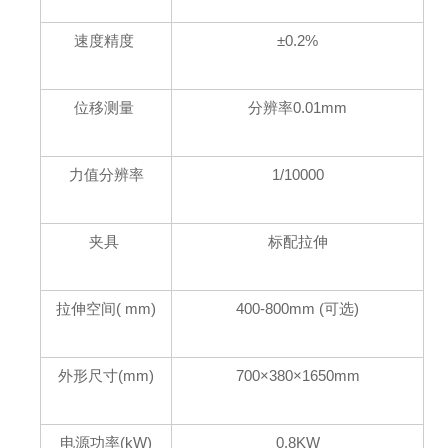
速度精度
±0.2%
位移测量
分辨率0.01mm
力值分辨率
1/10000
夹具
标配拉伸
拉伸空间( mm)
400-800mm (可选)
外形尺寸(mm)
700×380×1650mm
电源功率(kW)
0.8KW