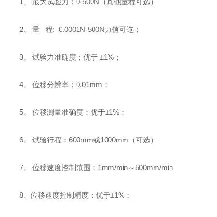
1
、
最大试验力：
0-500N
（其他量程可选）
2
、
量
程
: 0.0001N-500N
力值可选；
3
、
试验力准确度；优于
±1%
；
4
、
位移分辨率：
0.01mm
；
5
、
位移测量准确度：优于
±1%
；
6
、
试验行程：
600mm
或
1000mm
（可选）
7
、
位移速度控制范围：
1mm/min
～
500mm/min
8
、位移速度控制精度：优于
±1%
；