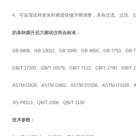
4
、可实现试样装夹时横梁快慢升降调整，具有过流、过压、
奶茶杯膜开启力测试仪
符合标准：
GB 8808
、
GB 13022
、
GB 1040
、
GB 4850
、
GB 7753
、
GB 7
GB/T 17200
、
GB/T 16578
、
GB/T 7122
、
GB/T 2790
、
GB/T 2
ASTM D828
、
ASTM D882
、
ASTM D1938
、
ASTM D3330
、
JIS P8113
、
QB/T 2358
、
QB/T 1130
技术参数：