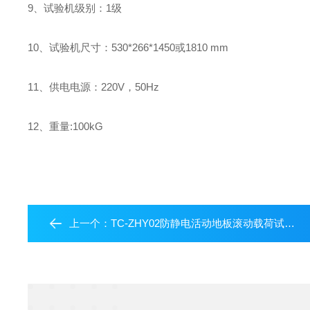
9
、试验机级别：
1
级
10
、试验机尺寸：
530*266*1450
或
1810 mm
11
、供电电源：
220V
，
50Hz
12
、重量
:100kG
上一个：
TC-ZHY02防静电活动地板滚动载荷试验机