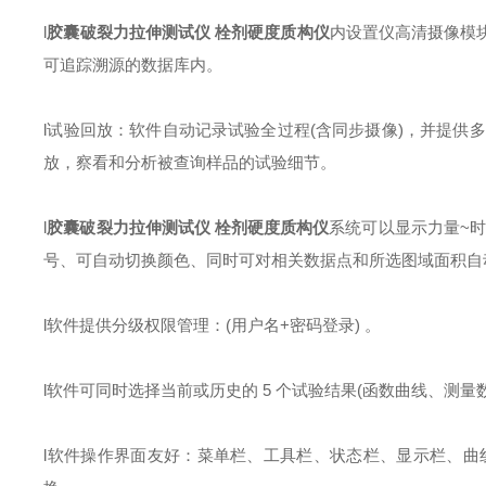
l
胶囊破裂力拉伸测试仪 栓剂硬度质构仪
内设置仪高清摄像模
可追踪溯源的数据库内。
l
试验回放：软件自动记录试验全过程(含同步摄像)，并提供
放，察看和分析被查询样品的试验细节。
l
胶囊破裂力拉伸测试仪 栓剂硬度质构仪
系统可以显示力量~时
号、可自动切换颜色、同时可对相关数据点和所选图域面积自
l
软件提供分级权限管理：(用户名+密码登录) 。
l
软件可同时选择当前或历史的 5 个试验结果(函数曲线、测量
l
软件操作界面友好：菜单栏、工具栏、状态栏、显示栏、曲