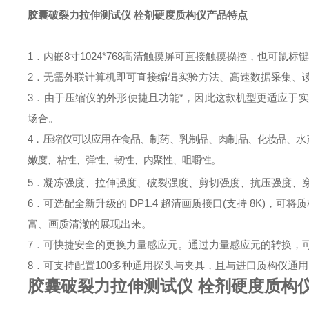
胶囊破裂力拉伸测试仪 栓剂硬度质构仪
产品特点
1．
内嵌8寸1024*768高清触摸屏可直接触摸操控，也可鼠标
2．无需外联计算机即可直接编辑实验方法、高速数据采集、
3．由于压缩仪的外形便捷且功能*，因此这款机型更适应于
场合。
4．压缩仪
可以应用在食品、制药、乳制品、肉制品、化妆品、水
嫩度、粘性、弹性、韧性、内聚性、咀嚼性。
5．凝冻强度、拉伸强度、破裂强度、剪切强度、抗压强度、
6．
可选配全新升级的
D
P
1.4 超清画质接口(支持 8
K
)，可将
富、画质清澈的展现出来。
7．可快捷安全的更换力量感应元。通过力量感应元的转换，
8．可支
持配置100多种通用探头与夹具，且与进口质构仪通
胶囊破裂力拉伸测试仪 栓剂硬度质构