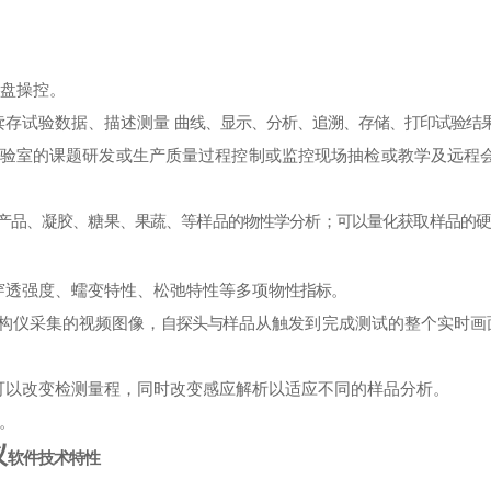
键盘操控。
读存试验数据、描述测量
曲线
、显示、分析、追溯、存储、打印试验结
实验室的课题研发或生产质量过程控制或监控现场抽检或教学及远程
产品、凝胶、糖果、果蔬、
等样品的物性学分析；可以量化获取样品的
穿透强度、蠕变特性、松弛特性等多项物
性指标。
质构仪采集的视频图像，
自探头与
样品从触发到完成测试的整个实时画
可以改变检测量程，同时改变感应解析以适应不同的样品分析。
用。
仪
软件技术特性