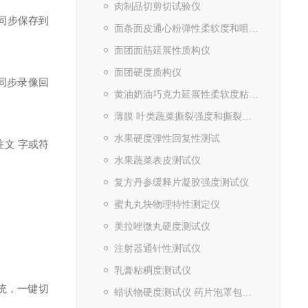
肉制品切剪切试验仪
同步保存到
面条面皮通心粉弹性柔软度和咀嚼性测试仪
面团面筋延展性质构仪
面团硬度质构仪
同步录像回
黄油奶油巧克力延展性柔软度粘着性测试仪
薄膜 叶类蔬菜撕裂强度和撕裂距离测试仪
水果硬度弹性回复性测试
文 字或符
水果蔬菜表皮测试仪
复方丹参缓释片凝胶强度测试仪
蜜丸丸块物理特性测定仪
美拉唑微丸硬度测试仪
注射器通针性测试仪
乳膏粘稠度测试仪
统，一键切
蜡状物硬度测试仪 药片泡罩包装穿刺实验仪