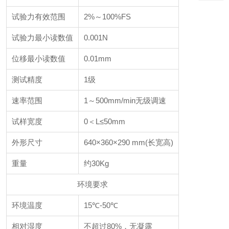
试验力有效范围
2%～100%FS
试验力最小读数值
0.001N
位移最小读数值
0.01mm
测试精度
1级
速率范围
1～500mm/min无级调速
试样宽度
0＜L≤50mm
外形尺寸
640×360×290 mm(长宽高)
重量
约30Kg
环境要求
环境温度
15℃-50℃
相对湿度
不超过80%，无凝露