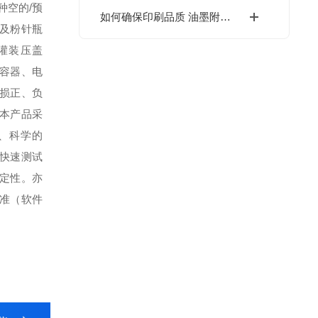
种空的/预
如何确保印刷品质 油墨附着牢度快速检测
及粉针瓶
灌装压盖
容器、电
损正、负
本产品采
、科学的
快速测试
定性。亦
准（软件
。