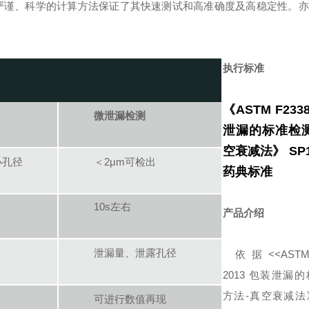
严谨、科学的计算方法保证了其快速测试和高准确度及高稳定性。
执行标准
《ASTM F233
微泄漏检测
泄漏的标准检测
空衰
减法》 SP
小孔径
＜2μm可检出
药典标准
10s左右
产品介绍
泄漏量、泄露孔径
依据<<ASTM 
2013 包装泄漏
方法-真空衰减法
可进行数值再现