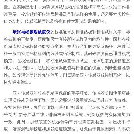
量。在实际应用中，为确保测试结果的准确性和可靠性，校准工作非
常重要。校准过程不仅涉及标准器具和试样的使用，还需要考虑设备
自身结构、传感器精度以及操作条件对测试结果的影响。
纸张与纸板耐破度仪
的校准通常从标准砧板和标准试样入手。标
准砧板的平整度、硬度和尺寸直接影响试样受力的均匀性，因此在校
准前应检查砧板是否磨损或变形，并进行必要的更换或修整。标准试
样一般由经过严格检测的纸张或纸板制成，其耐破强度值已通过机构
确定。在校准过程中，将标准试样置于测试区，按照规定的加载速度
和方式进行测试，通过比较测得数值与标准值的偏差，判断测量准确
性。如发现偏差超过允许范围，则需调整压力传感器或控制系统，以
恢复标准输出。
压力传感器的校准是精度保证的重要环节。传感器长期使用可能
出现漂移或灵敏度下降，因此需要定期采用标准砝码进行力值校准。
在实际操作中，可通过加载一系列已知重量，记录传感器输出信号，
绘制力-信号关系曲线，进而校正测量系统，确保读数与实际施加力
一致。此外，加载装置的机械传动部分也需定期检查，如压板平行
度、活塞滑动顺畅度和加载速度稳定性，避免由于机械因素引入系统