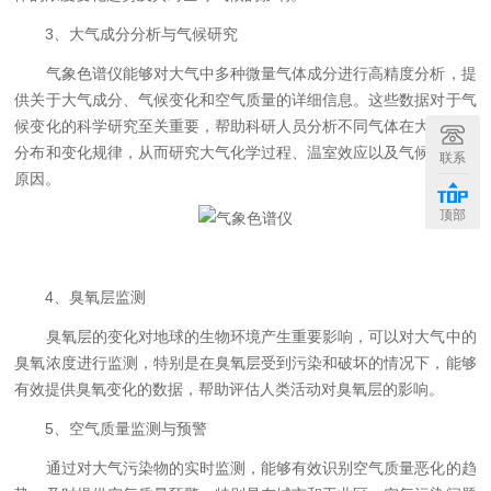
3、大气成分分析与气候研究
气象色谱仪能够对大气中多种微量气体成分进行高精度分析，提
供关于大气成分、气候变化和空气质量的详细信息。这些数据对于气
候变化的科学研究至关重要，帮助科研人员分析不同气体在大气中的
分布和变化规律，从而研究大气化学过程、温室效应以及气候变化的
联系
原因。
顶部
4、臭氧层监测
臭氧层的变化对地球的生物环境产生重要影响，可以对大气中的
臭氧浓度进行监测，特别是在臭氧层受到污染和破坏的情况下，能够
有效提供臭氧变化的数据，帮助评估人类活动对臭氧层的影响。
5、空气质量监测与预警
通过对大气污染物的实时监测，能够有效识别空气质量恶化的趋