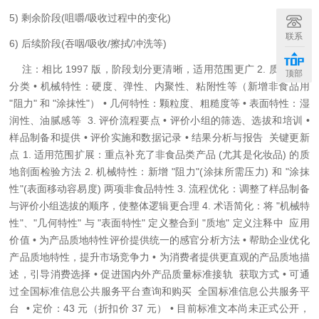
5) 剩余阶段(咀嚼/吸收过程中的变化)
联系
6) 后续阶段(吞咽/吸收/擦拭/冲洗等)
注：相比
1997 版，阶段划分更清晰，适用范围更广 2. 质地特性
顶部
分类 • 机械特性：硬度、弹性、内聚性、粘附性等（新增非食品用
"阻力" 和 "涂抹性"） • 几何特性：颗粒度、粗糙度等 • 表面特性：湿
润性、油腻感等 3. 评价流程要点 • 评价小组的筛选、选拔和培训 •
样品制备和提供 • 评价实施和数据记录 • 结果分析与报告 关键更新
点 1. 适用范围扩展：重点补充了非食品类产品 (尤其是化妆品) 的质
地剖面检验方法 2. 机械特性：新增 "阻力"(涂抹所需压力) 和 "涂抹
性"(表面移动容易度) 两项非食品特性 3. 流程优化：调整了样品制备
与评价小组选拔的顺序，使整体逻辑更合理 4. 术语简化：将 "机械特
性"、"几何特性" 与 "表面特性" 定义整合到 "质地" 定义注释中 应用
价值 • 为产品质地特性评价提供统一的感官分析方法 • 帮助企业优化
产品质地特性，提升市场竞争力 • 为消费者提供更直观的产品质地描
述，引导消费选择 • 促进国内外产品质量标准接轨 获取方式 • 可通
过全国标准信息公共服务平台查询和购买 全国标准信息公共服务平
台 • 定价：43 元（折扣价 37 元） • 目前标准文本尚未正式公开，