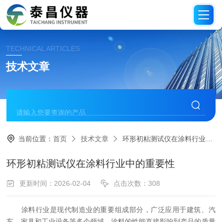
TECHNICAL ARTICLES
技术文章
当前位置：
首页
技术文章
环形初粘测试仪在涂料行业中的重要性
环形初粘测试仪在涂料行业中的重要性
更新时间：2026-02-04
点击次数：308
涂料行业是现代制造业的重要组成部分，广泛应用于建筑、汽
车、家具和工业设备等多个领域。涂料的性能直接影响到产品的质量