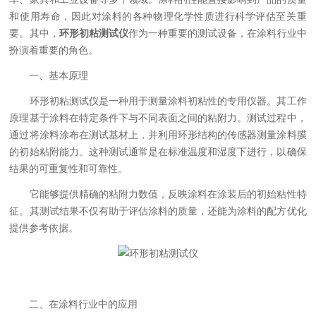
和使用寿命，因此对涂料的各种物理化学性质进行科学评估至关重
要。其中，
环形初粘测试仪
作为一种重要的测试设备，在涂料行业中
扮演着重要的角色。
一、基本原理
环形初粘测试仪是一种用于测量涂料初粘性的专用仪器。其工作
原理基于涂料在特定条件下与不同表面之间的粘附力。测试过程中，
通过将涂料涂布在测试基材上，并利用环形结构的传感器测量涂料膜
的初始粘附能力。这种测试通常是在标准温度和湿度下进行，以确保
结果的可重复性和可靠性。
它能够提供精确的粘附力数值，反映涂料在涂装后的初始粘性特
征。其测试结果不仅有助于评估涂料的质量，还能为涂料的配方优化
提供参考依据。
二、在涂料行业中的应用