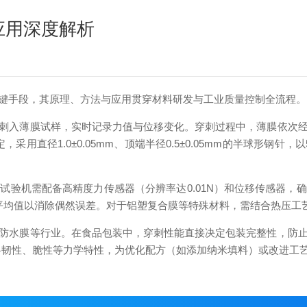
应用深度解析
手段，其原理、方法与应用贯穿材料研发与工业质量控制全流程。
入薄膜试样，实时记录力值与位移变化。穿刺过程中，薄膜依次经
定，采用直径1.0±0.05mm、顶端半径0.5±0.05mm的半球形钢针，
机需配备高精度力传感器（分辨率达0.01N）和位移传感器，
平均值以消除偶然误差。对于铝塑复合膜等特殊材料，需结合热压工
水膜等行业。在食品包装中，穿刺性能直接决定包装完整性，防止
料韧性、脆性等力学特性，为优化配方（如添加纳米填料）或改进工