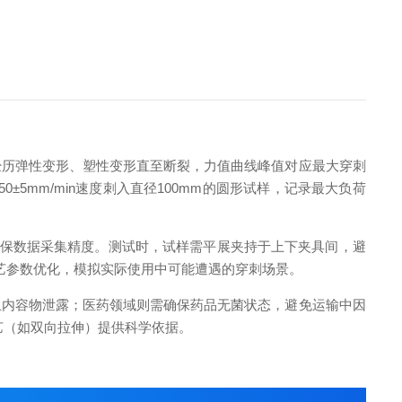
历弹性变形、塑性变形直至断裂，力值曲线峰值对应最大穿刺
以50±5mm/min速度刺入直径100mm的圆形试样，记录最大负荷
确保数据采集精度。测试时，试样需平展夹持于上下夹具间，避
艺参数优化，模拟实际使用中可能遭遇的穿刺场景。
内容物泄露；医药领域则需确保药品无菌状态，避免运输中因
艺（如双向拉伸）提供科学依据。