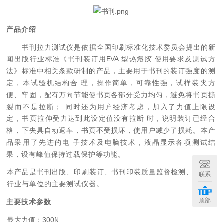
产品介绍
书
刊
拉力测试仪是依据全国印刷标准化技术委员会提出的新
闻出版行业标准《书刊装订用
EVA
型热熔胶
使
用要求及测试方
法》标准中相关条款研制的产品，主要用于书刊的装订强度的测
定，本试验机结构合
理
，操作简单，可靠性强，试样装夹方
便、牢固，配有万向节能使书页各部分受力均匀，避免将书页撕
裂
而
不是拉断；
同时还为用户经济考虑，加入了力值上限设
定，书页拉伸受力达到此设定值没有拉断
时
，说明装订已经合
格，下夹具自动返车，书页不受损坏，使用户减少了损耗。本产
品采用了先进的电
子
技
术及电脑技术，液晶显示各项测试结
果，设有峰值保持过载保护等功能。
本产
品
是书刊出版、印刷装订、书刊印装质量监督检测、科研等
联系
行业与单位的主要测试仪器。
顶部
主要技术参数
最
大力值：
300
N