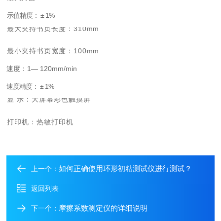
示值精度：
± 1
%
最
大
夹持书页长度：
310
mm
最
小
夹持书页宽度：
100
mm
速度：
1— 120mm/mi
n
速
度精度：
± 1%
显
示：大屏幕彩色触摸屏
打
印机：热敏打印机
如何正确使用环形初粘测试仪进行测试？
上一个：
返回列表
摩擦系数测定仪的详细说明
下一个：