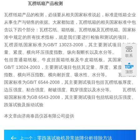
瓦楞纸箱产品检测
瓦楞纸箱产品的检测，必须要从相关国家标准说起，标准是纸箱企业
从事生产与销售的依据。大家都知道，瓦楞纸箱的相关国家标准中包
含以下四个部分：瓦楞芯纸、箱纸板、瓦楞纸板及瓦楞纸箱。国家标
准中规定的所有技术指标，就是我们要进行检验和测试的项目。
瓦楞原纸国家标准为GB/T 13023-2008，其主要测试项目包括定
量、紧度、横向环压强度指数、纵向裂断长以及水分等。
箱纸板
联系
包括普通箱纸板、牛皮挂面箱纸板及牛皮箱纸板。其国家标准：
GB/T 13024-2003，主要测试项目包括其定量、厚度、紧度、耐破
顶部
指数、横向环压指数、横向耐折度、吸水性、水分等。
瓦楞纸板
国家标准为GB/T 6544-2008，其主要测试项目包括瓦楞纸板厚度、
边压强度、粘合强度、耐破强度、戳穿强度以及水分等。
瓦楞纸
箱国家标准为GB 6543-2008，其主要测试项目包括纸箱抗压强度、
跌落试验及振动试验
本文章由济南泰昌仪器有限公司提供
零跌落试验机异常故障分析排除方法
上一个：